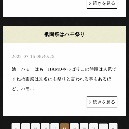
続きを見る
祇園祭はハモ祭り
2025-07-15 08:40:25
鱧 ハモ はも HAMOやっぱりこの時期は人気で
すね祇園祭は別名はも祭りと言われる事もあるほ
ど、ハモ...
続きを見る
«
»
…
15
16
17
18
19
20
21
…