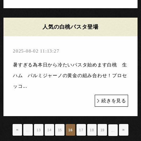
人気の白桃パスタ登場
2025-08-02 11:13:27
暑すぎる為本日から冷たいパスタ始めます白桃 生
ハム パルミジャーノの黄金の組み合わせ！プロセ
ッコ...
続きを見る
«
»
…
13
14
15
16
17
18
19
…