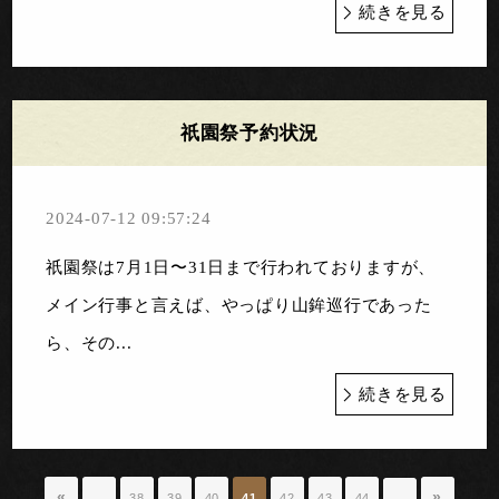
続きを見る
祇園祭予約状況
2024-07-12 09:57:24
祇園祭は7月1日〜31日まで行われておりますが、
メイン行事と言えば、やっぱり山鉾巡行であった
ら、その...
続きを見る
«
»
…
38
39
40
41
42
43
44
…