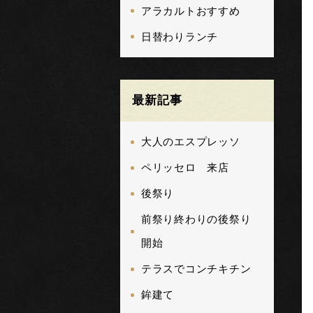
アラカルトおすすめ
日替わりランチ
最新記事
大人のエスプレッソ
ペリッセロ 来店
後祭り
前祭り終わりの後祭り
開始
テラスでコンチキチン
鉾建て