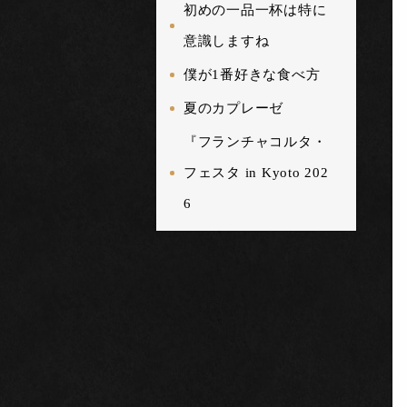
初めの一品一杯は特に
意識しますね
僕が1番好きな食べ方
夏のカプレーゼ
『フランチャコルタ・
フェスタ in Kyoto 202
6