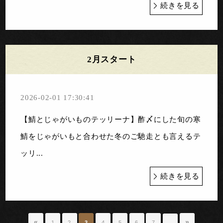
続きを見る
2月スタート
2026-02-01 17:30:41
【鯖とじゃがいものテッリーナ】酢〆にした旬の寒
鯖をじゃがいもと合わせた冬のご馳走とも言えるテ
ッリ...
続きを見る
«
»
1
2
3
4
5
6
7
…