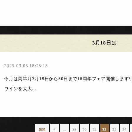
3月18日は
2025-03-03 18:28:18
今月は周年月3月18日から30日まで16周年フェア開催しま
ワインを大大...
«
先頭
…
29
30
31
32
33
34