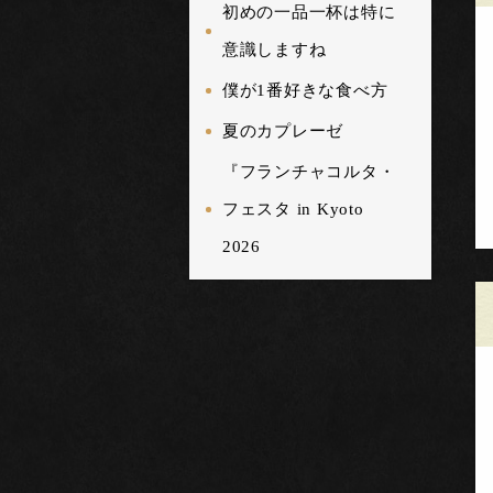
初めの一品一杯は特に
意識しますね
僕が1番好きな食べ方
夏のカプレーゼ
『フランチャコルタ・
フェスタ in Kyoto
2026