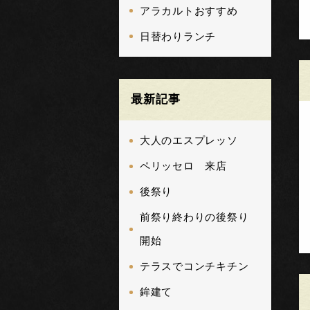
アラカルトおすすめ
日替わりランチ
最新記事
大人のエスプレッソ
ペリッセロ 来店
後祭り
前祭り終わりの後祭り
開始
テラスでコンチキチン
鉾建て